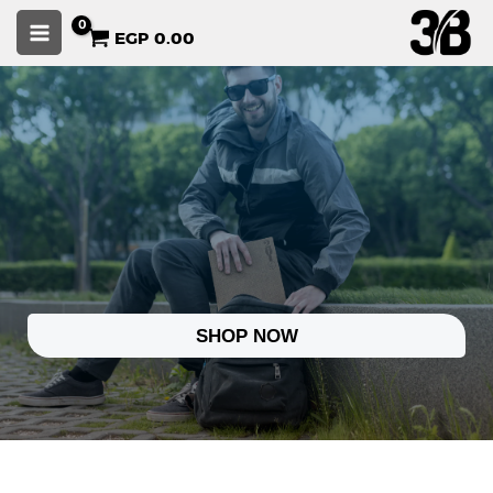
خطي
EGP
0.00
لى
لمحتوى
SHOP NOW