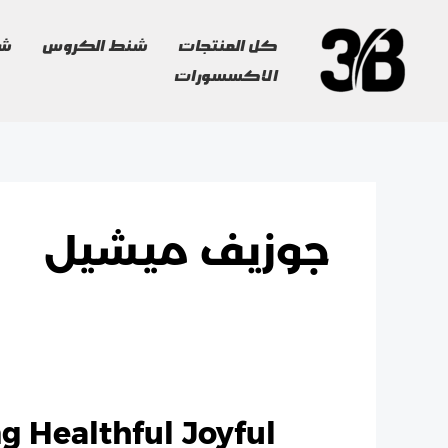
خطي
لى
كل المنتجات
شنط الكروس
شن
لمحتوى
الاكسسورات
جوزيف ميشيل
g Healthful Joyful
Cooking